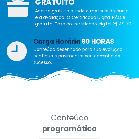
GRATUITO
Acesso gratuito a todo o material do curso
e à avaliação! O Certificado Digital NÃO é
gratuito. Taxa do certificado digital R$ 49,70
Carga Horária
80 HORAS
Conteúdo desenhado para sua evolução
contínua e pavimentar seu caminho ao
sucesso..
Conteúdo
programático