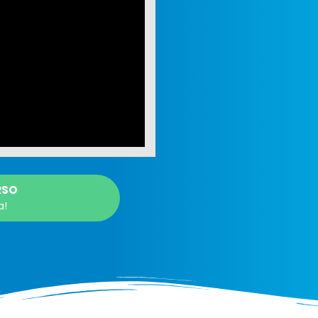
RSO
a!