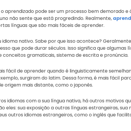
, o aprendizado pode ser um processo bem demorado e às
luno não sente que está progredindo. Realmente,
aprend
ertas línguas que são mais fáceis de aprender.
eu idioma nativo. Sabe por que isso acontece? Geralment
cesso que pode durar séculos. Isso significa que algumas 
 conceitos gramaticais, sistema de escrita e pronúncia.
is fácil de aprender quando é linguisticamente semelhan
exemplo, surgiram do latim. Dessa forma, é mais fácil par
de origem mais distante, como o japonês.
ros idiomas com a sua língua nativa, há outros motivos 
São eles: sua exposição a outras línguas estrangeiras, su
seus outros idiomas estrangeiros, como o inglês que facil