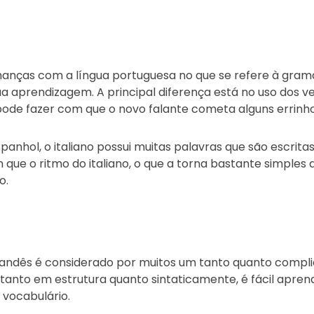
hanças com a língua portuguesa no que se refere à gramá
 sua aprendizagem. A principal diferença está no uso dos v
pode fazer com que o novo falante cometa alguns errinho
panhol, o italiano possui muitas palavras que são escrit
m que o ritmo do italiano, o que a torna bastante simples d
o.
olandês é considerado por muitos um tanto quanto compl
, tanto em estrutura quanto sintaticamente, é fácil apre
vocabulário.