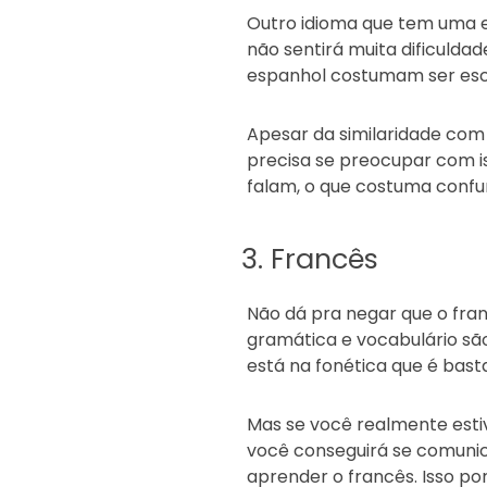
Outro idioma que tem uma e
não sentirá muita dificulda
espanhol costumam ser esc
Apesar da similaridade com 
precisa se preocupar com is
falam, o que costuma confund
3. Francês
Não dá pra negar que o fran
gramática e vocabulário sã
está na fonética que é bast
Mas se você realmente est
você conseguirá se comunica
aprender o francês. Isso po